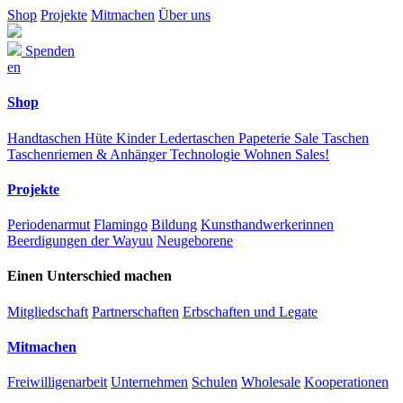
Shop
Projekte
Mitmachen
Über uns
Spenden
en
Shop
Handtaschen
Hüte
Kinder
Ledertaschen
Papeterie
Sale
Taschen
Taschenriemen & Anhänger
Technologie
Wohnen
Sales!
Projekte
Periodenarmut
Flamingo
Bildung
Kunsthandwerkerinnen
Beerdigungen der Wayuu
Neugeborene
Einen Unterschied machen
Mitgliedschaft
Partnerschaften
Erbschaften und Legate
Mitmachen
Freiwilligenarbeit
Unternehmen
Schulen
Wholesale
Kooperationen