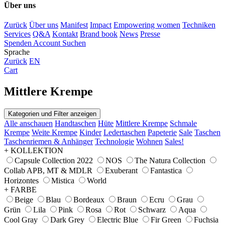
Über uns
Zurück
Über uns
Manifest
Impact
Empowering women
Techniken
Services
Q&A
Kontakt
Brand book
News
Presse
Spenden
Account
Suchen
Sprache
Zurück
EN
Cart
Mittlere Krempe
Kategorien und Filter anzeigen
Alle anschauen
Handtaschen
Hüte
Mittlere Krempe
Schmale
Krempe
Weite Krempe
Kinder
Ledertaschen
Papeterie
Sale
Taschen
Taschenriemen & Anhänger
Technologie
Wohnen
Sales!
+ KOLLEKTION
Capsule Collection 2022
NOS
The Natura Collection
Collab APB, MT & MDLR
Exuberant
Fantastica
Horizontes
Mistica
World
+ FARBE
Beige
Blau
Bordeaux
Braun
Ecru
Grau
Grün
Lila
Pink
Rosa
Rot
Schwarz
Aqua
Cool Gray
Dark Grey
Electric Blue
Fir Green
Fuchsia