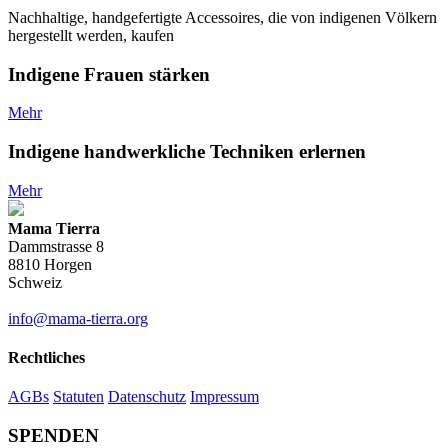
auf
Nachhaltige, handgefertigte Accessoires, die von indigenen Völkern
der
hergestellt werden, kaufen
Produktseite
gewählt
Indigene Frauen stärken
werden
Mehr
Indigene handwerkliche Techniken erlernen
Mehr
Mama Tierra
Dammstrasse 8
8810 Horgen
Schweiz
info@mama-tierra.org
Rechtliches
AGBs
Statuten
Datenschutz
Impressum
SPENDEN