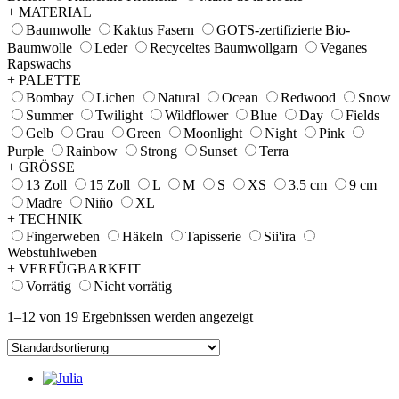
+ MATERIAL
Baumwolle
Kaktus Fasern
GOTS-zertifizierte Bio-
Baumwolle
Leder
Recyceltes Baumwollgarn
Veganes
Rapswachs
+ PALETTE
Bombay
Lichen
Natural
Ocean
Redwood
Snow
Summer
Twilight
Wildflower
Blue
Day
Fields
Gelb
Grau
Green
Moonlight
Night
Pink
Purple
Rainbow
Strong
Sunset
Terra
+ GRÖSSE
13 Zoll
15 Zoll
L
M
S
XS
3.5 cm
9 cm
Madre
Niño
XL
+ TECHNIK
Fingerweben
Häkeln
Tapisserie
Sii'ira
Webstuhlweben
+ VERFÜGBARKEIT
Vorrätig
Nicht vorrätig
1–12 von 19 Ergebnissen werden angezeigt