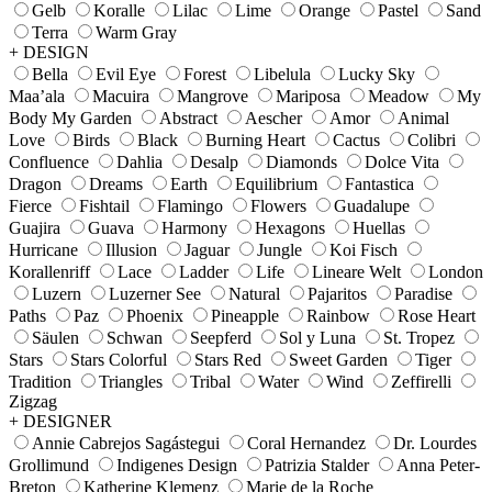
Gelb
Koralle
Lilac
Lime
Orange
Pastel
Sand
Terra
Warm Gray
+ DESIGN
Bella
Evil Eye
Forest
Libelula
Lucky Sky
Maa’ala
Macuira
Mangrove
Mariposa
Meadow
My
Body My Garden
Abstract
Aescher
Amor
Animal
Love
Birds
Black
Burning Heart
Cactus
Colibri
Confluence
Dahlia
Desalp
Diamonds
Dolce Vita
Dragon
Dreams
Earth
Equilibrium
Fantastica
Fierce
Fishtail
Flamingo
Flowers
Guadalupe
Guajira
Guava
Harmony
Hexagons
Huellas
Hurricane
Illusion
Jaguar
Jungle
Koi Fisch
Korallenriff
Lace
Ladder
Life
Lineare Welt
London
Luzern
Luzerner See
Natural
Pajaritos
Paradise
Paths
Paz
Phoenix
Pineapple
Rainbow
Rose Heart
Säulen
Schwan
Seepferd
Sol y Luna
St. Tropez
Stars
Stars Colorful
Stars Red
Sweet Garden
Tiger
Tradition
Triangles
Tribal
Water
Wind
Zeffirelli
Zigzag
+ DESIGNER
Annie Cabrejos Sagástegui
Coral Hernandez
Dr. Lourdes
Grollimund
Indigenes Design
Patrizia Stalder
Anna Peter-
Breton
Katherine Klemenz
Marie de la Roche