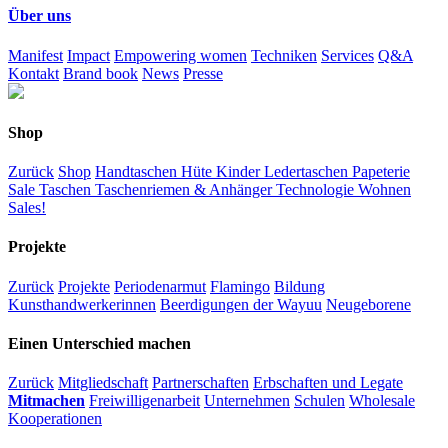
Über uns
Manifest
Impact
Empowering women
Techniken
Services
Q&A
Kontakt
Brand book
News
Presse
Shop
Zurück
Shop
Handtaschen
Hüte
Kinder
Ledertaschen
Papeterie
Sale
Taschen
Taschenriemen & Anhänger
Technologie
Wohnen
Sales!
Projekte
Zurück
Projekte
Periodenarmut
Flamingo
Bildung
Kunsthandwerkerinnen
Beerdigungen der Wayuu
Neugeborene
Einen Unterschied machen
Zurück
Mitgliedschaft
Partnerschaften
Erbschaften und Legate
Mitmachen
Freiwilligenarbeit
Unternehmen
Schulen
Wholesale
Kooperationen