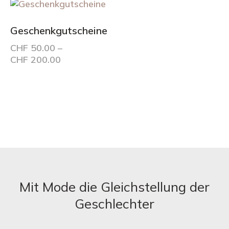
Geschenkgutscheine
CHF
50.00
–
Preisspanne:
CHF
200.00
CHF 50.00
Dieses
bis
Produkt
CHF 200.00
weist
mehrere
Varianten
auf.
Die
Optionen
können
auf
Mit Mode die Gleichstellung der
der
Geschlechter
Produktseite
gewählt
werden