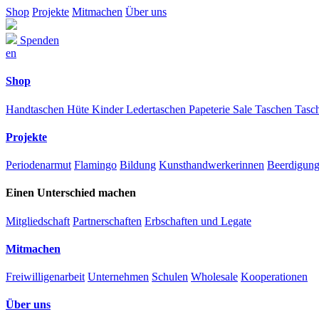
Shop
Projekte
Mitmachen
Über uns
Spenden
en
Shop
Handtaschen
Hüte
Kinder
Ledertaschen
Papeterie
Sale
Taschen
Tasc
Projekte
Periodenarmut
Flamingo
Bildung
Kunsthandwerkerinnen
Beerdigun
Einen Unterschied machen
Mitgliedschaft
Partnerschaften
Erbschaften und Legate
Mitmachen
Freiwilligenarbeit
Unternehmen
Schulen
Wholesale
Kooperationen
Über uns