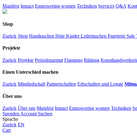
Manifest
Impact
Empowering women
Techniken
Services
Q&A
Kont
Shop
Zurück
Shop
Handtaschen
Hüte
Kinder
Ledertaschen
Papeterie
Sale
Projekte
Zurück
Projekte
Periodenarmut
Flamingo
Bildung
Kunsthandwerkeri
Einen Unterschied machen
Zurück
Mitgliedschaft
Partnerschaften
Erbschaften und Legate
Mitm
Über uns
Zurück
Über uns
Manifest
Impact
Empowering women
Techniken
Se
Spenden
Account
Suchen
Sprache
Zurück
EN
Cart