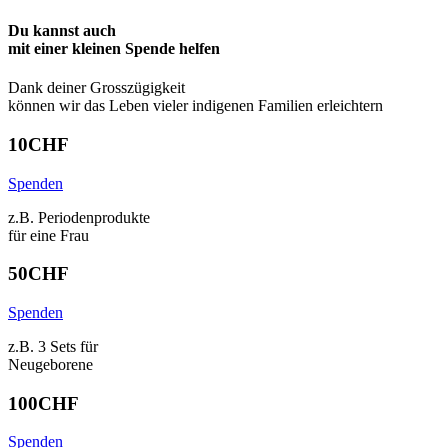
Du kannst auch
mit einer kleinen Spende
helfen
Dank deiner Grosszügigkeit
können wir das Leben vieler indigenen Familien erleichtern
10
CHF
Spenden
z.B. Periodenprodukte
für eine Frau
50
CHF
Spenden
z.B. 3 Sets für
Neugeborene
100
CHF
Spenden