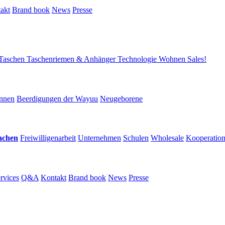
akt
Brand book
News
Presse
Taschen
Taschenriemen & Anhänger
Technologie
Wohnen
Sales!
nnen
Beerdigungen der Wayuu
Neugeborene
achen
Freiwilligenarbeit
Unternehmen
Schulen
Wholesale
Kooperatio
rvices
Q&A
Kontakt
Brand book
News
Presse