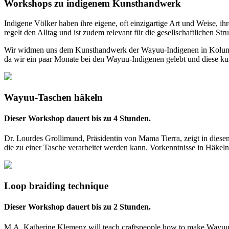
Workshops zu indigenem Kunsthandwerk
Indigene Völker haben ihre eigene, oft einzigartige Art und Weise, 
regelt den Alltag und ist zudem relevant für die gesellschaftlichen Str
Wir widmen uns dem Kunsthandwerk der Wayuu-Indigenen in Kolumbien
da wir ein paar Monate bei den Wayuu-Indigenen gelebt und diese ku
Wayuu-Taschen häkeln
Dieser Workshop dauert bis zu 4 Stunden.
Dr. Lourdes Grollimund, Präsidentin von Mama Tierra, zeigt in diesen
die zu einer Tasche verarbeitet werden kann. Vorkenntnisse in Häkeln 
Loop braiding technique
Dieser Workshop dauert bis zu 2 Stunden.
M.A. Katherine Klemenz will teach craftspeople how to make Wayuu co