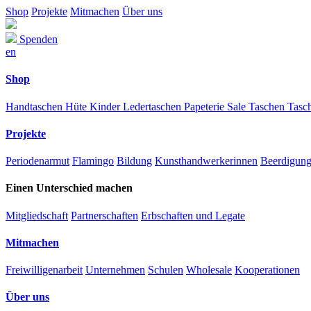
Shop
Projekte
Mitmachen
Über uns
Spenden
en
Shop
Handtaschen
Hüte
Kinder
Ledertaschen
Papeterie
Sale
Taschen
Tasc
Projekte
Periodenarmut
Flamingo
Bildung
Kunsthandwerkerinnen
Beerdigun
Einen Unterschied machen
Mitgliedschaft
Partnerschaften
Erbschaften und Legate
Mitmachen
Freiwilligenarbeit
Unternehmen
Schulen
Wholesale
Kooperationen
Über uns