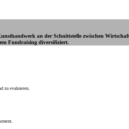
nsthandwerk an der Schnittstelle zwischen Wirtschaft
em Fundraising diversifiziert.
nd zu evaluieren.
gement.