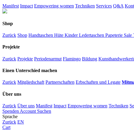
Manifest
Impact
Empowering women
Techniken
Services
Q&A
Kont
Shop
Zurück
Shop
Handtaschen
Hüte
Kinder
Ledertaschen
Papeterie
Sale
Projekte
Zurück
Projekte
Periodenarmut
Flamingo
Bildung
Kunsthandwerkeri
Einen Unterschied machen
Zurück
Mitgliedschaft
Partnerschaften
Erbschaften und Legate
Mitm
Über uns
Zurück
Über uns
Manifest
Impact
Empowering women
Techniken
Se
Spenden
Account
Suchen
Sprache
Zurück
EN
Cart