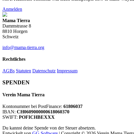
Anmelden
Mama Tierra
Dammstrasse 8
8810 Horgen
Schweiz
info@mama-tierra.org
Rechtliches
AGBs
Statuten
Datenschutz
Impressum
SPENDEN
Verein Mama Tierra
Kontonummer bei PostFinance:
61806037
IBAN:
CH0609000000618060370
SWIFT:
POFICHBEXXX
Du kannst deine Spende von der Steuer absetzen.
Entwickelt von
GG Software
| Copyright © 2026 Verein Mama Tierra 