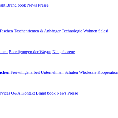
akt
Brand book
News
Presse
Taschen
Taschenriemen & Anhänger
Technologie
Wohnen
Sales!
nnen
Beerdigungen der Wayuu
Neugeborene
achen
Freiwilligenarbeit
Unternehmen
Schulen
Wholesale
Kooperatio
rvices
Q&A
Kontakt
Brand book
News
Presse