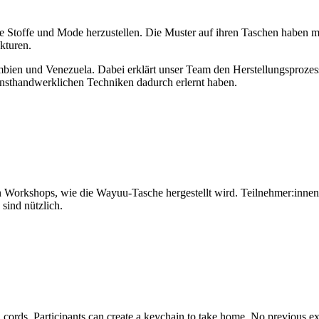
ihre Stoffe und Mode herzustellen. Die Muster auf ihren Taschen habe
ukturen.
 und Venezuela. Dabei erklärt unser Team den Herstellungsprozess au
nsthandwerklichen Techniken dadurch erlernt haben.
 Workshops, wie die Wayuu-Tasche hergestellt wird. Teilnehmer:innen l
sind nützlich.
rds. Participants can create a keychain to take home. No previous ex