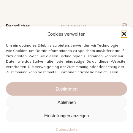
Rechtliches
SPENDEN
Cookies verwalten
Verein Mama Tierra
AGBs
Kontonummer bei
Statuten
Um ein optimales Erlebnis zu bieten, verwenden wir Technologien
PostFinance:
61806037
wie Cookies, um Geräteinformationen zu speichern und/oder darauf
IBAN:
Datenschutz
zuzugreifen. Wenn Sie diesen Technologien zustimmen, können wir
CH0609000000618060370
Daten wie das Surfverhalten oder eindeutige IDs auf dieser Website
Impressum
SWIFT:
POFICHBEXXX
verarbeiten. Die Verweigerung der Zustimmung oder der Entzug der
Zustimmung kann bestimmte Funktionen nachteilig beeinflussen.
Du kannst deine Spende
von der Steuer absetzen.
Zustimmen
Ablehnen
Entwickelt von
GG Software
| Copyright © 2026 Verein Mama
Tierra - Alle Rechte vorbehalten
Einstellungen anzeigen
Datenschutz