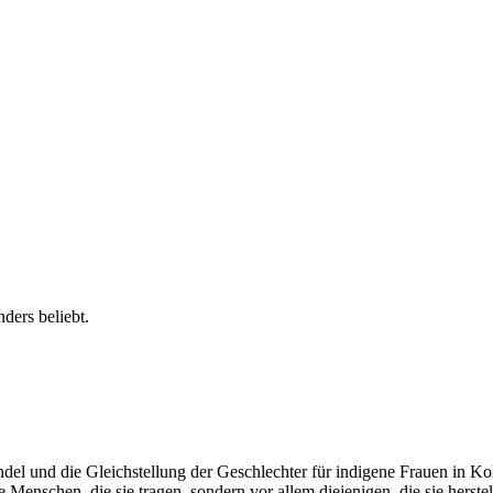
ders beliebt.
del und die Gleichstellung der Geschlechter für indigene Frauen in K
Menschen, die sie tragen, sondern vor allem diejenigen, die sie herstel