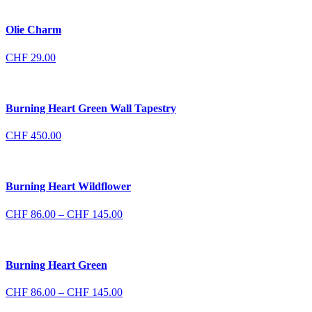
Olie Charm
CHF
29.00
Burning Heart Green Wall Tapestry
CHF
450.00
Burning Heart Wildflower
Preisspanne:
CHF
86.00
–
CHF
145.00
CHF 86.00
bis
CHF 145.00
Burning Heart Green
Preisspanne:
CHF
86.00
–
CHF
145.00
CHF 86.00