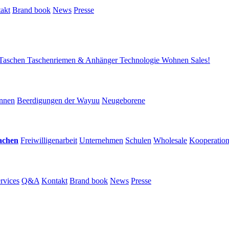
akt
Brand book
News
Presse
Taschen
Taschenriemen & Anhänger
Technologie
Wohnen
Sales!
nnen
Beerdigungen der Wayuu
Neugeborene
achen
Freiwilligenarbeit
Unternehmen
Schulen
Wholesale
Kooperatio
rvices
Q&A
Kontakt
Brand book
News
Presse