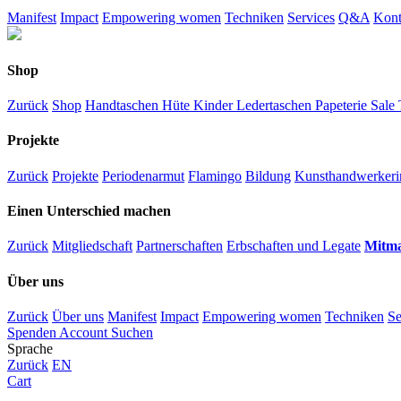
Manifest
Impact
Empowering women
Techniken
Services
Q&A
Kont
Shop
Zurück
Shop
Handtaschen
Hüte
Kinder
Ledertaschen
Papeterie
Sale
Projekte
Zurück
Projekte
Periodenarmut
Flamingo
Bildung
Kunsthandwerkeri
Einen Unterschied machen
Zurück
Mitgliedschaft
Partnerschaften
Erbschaften und Legate
Mitm
Über uns
Zurück
Über uns
Manifest
Impact
Empowering women
Techniken
Se
Spenden
Account
Suchen
Sprache
Zurück
EN
Cart