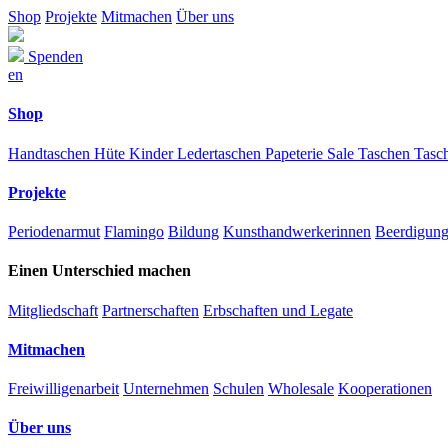
Shop
Projekte
Mitmachen
Über uns
Spenden
en
Shop
Handtaschen
Hüte
Kinder
Ledertaschen
Papeterie
Sale
Taschen
Tasc
Projekte
Periodenarmut
Flamingo
Bildung
Kunsthandwerkerinnen
Beerdigun
Einen Unterschied machen
Mitgliedschaft
Partnerschaften
Erbschaften und Legate
Mitmachen
Freiwilligenarbeit
Unternehmen
Schulen
Wholesale
Kooperationen
Über uns