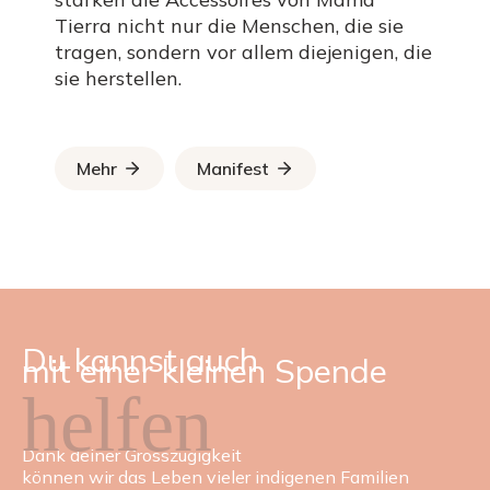
Tierra nicht nur die Menschen, die sie
tragen, sondern vor allem diejenigen, die
sie herstellen.
Mehr
Manifest
Du kannst auch
mit einer kleinen Spende
helfen
Dank deiner Grosszügigkeit
können wir das Leben vieler indigenen Familien