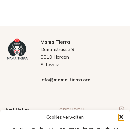
Mama Tierra
Dammstrasse 8
8810 Horgen
Schweiz
info@mama-tierra.org
Rechtliches
SPENDEN
Cookies verwalten
Verein Mama Tierra
AGBs
Kontonummer bei
Statuten
Um ein optimales Erlebnis zu bieten, verwenden wir Technologien