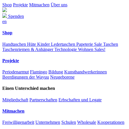
Shop
Projekte
Mitmachen
Über uns
Spenden
en
Shop
Handtaschen
Hüte
Kinder
Ledertaschen
Papeterie
Sale
Taschen
Taschenriemen & Anhänger
Technologie
Wohnen
Sales!
Projekte
Periodenarmut
Flamingo
Bildung
Kunsthandwerkerinnen
Beerdigungen der Wayuu
Neugeborene
Einen Unterschied machen
Mitgliedschaft
Partnerschaften
Erbschaften und Legate
Mitmachen
Freiwilligenarbeit
Unternehmen
Schulen
Wholesale
Kooperationen