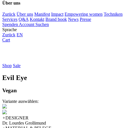
Über uns
Zurück
Über uns
Manifest
Impact
Empowering women
Techniken
Services
Q&A
Kontakt
Brand book
News
Presse
Spenden
Account
Suchen
Sprache
Zurück
EN
Cart
Shop
Sale
Evil Eye
Vegan
Variante auswählen:
+
DESIGNER
Dr. Lourdes Grollimund