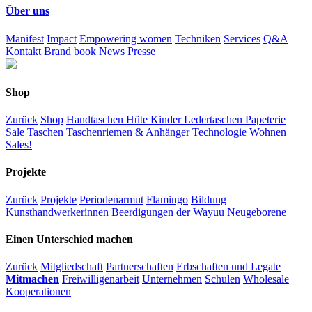
Über uns
Manifest
Impact
Empowering women
Techniken
Services
Q&A
Kontakt
Brand book
News
Presse
Shop
Zurück
Shop
Handtaschen
Hüte
Kinder
Ledertaschen
Papeterie
Sale
Taschen
Taschenriemen & Anhänger
Technologie
Wohnen
Sales!
Projekte
Zurück
Projekte
Periodenarmut
Flamingo
Bildung
Kunsthandwerkerinnen
Beerdigungen der Wayuu
Neugeborene
Einen Unterschied machen
Zurück
Mitgliedschaft
Partnerschaften
Erbschaften und Legate
Mitmachen
Freiwilligenarbeit
Unternehmen
Schulen
Wholesale
Kooperationen