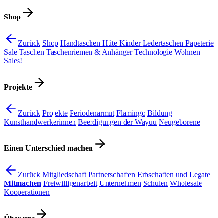
Shop
Zurück
Shop
Handtaschen
Hüte
Kinder
Ledertaschen
Papeterie
Sale
Taschen
Taschenriemen & Anhänger
Technologie
Wohnen
Sales!
Projekte
Zurück
Projekte
Periodenarmut
Flamingo
Bildung
Kunsthandwerkerinnen
Beerdigungen der Wayuu
Neugeborene
Einen Unterschied machen
Zurück
Mitgliedschaft
Partnerschaften
Erbschaften und Legate
Mitmachen
Freiwilligenarbeit
Unternehmen
Schulen
Wholesale
Kooperationen