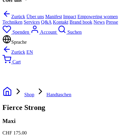
Über uns
Zurück
Über uns
Manifest
Impact
Empowering women
Techniken
Services
Q&A
Kontakt
Brand book
News
Presse
Spenden
Account
Suchen
Sprache
Zurück
EN
Cart
Shop
Handtaschen
Fierce Strong
Maxi
CHF
175.00