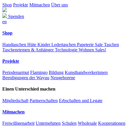
Shop
Projekte
Mitmachen
Über uns
Spenden
en
Shop
Handtaschen
Hüte
Kinder
Ledertaschen
Papeterie
Sale
Taschen
Taschenriemen & Anhänger
Technologie
Wohnen
Sales!
Projekte
Periodenarmut
Flamingo
Bildung
Kunsthandwerkerinnen
Beerdigungen der Wayuu
Neugeborene
Einen Unterschied machen
Mitgliedschaft
Partnerschaften
Erbschaften und Legate
Mitmachen
Freiwilligenarbeit
Unternehmen
Schulen
Wholesale
Kooperationen