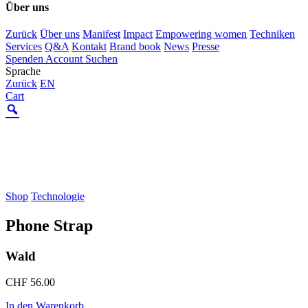
Über uns
Zurück
Über uns
Manifest
Impact
Empowering women
Techniken
Services
Q&A
Kontakt
Brand book
News
Presse
Spenden
Account
Suchen
Sprache
Zurück
EN
Cart
Shop
Technologie
Phone Strap
Wald
CHF
56.00
In den Warenkorb