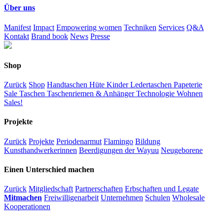
Über uns
Manifest
Impact
Empowering women
Techniken
Services
Q&A
Kontakt
Brand book
News
Presse
Shop
Zurück
Shop
Handtaschen
Hüte
Kinder
Ledertaschen
Papeterie
Sale
Taschen
Taschenriemen & Anhänger
Technologie
Wohnen
Sales!
Projekte
Zurück
Projekte
Periodenarmut
Flamingo
Bildung
Kunsthandwerkerinnen
Beerdigungen der Wayuu
Neugeborene
Einen Unterschied machen
Zurück
Mitgliedschaft
Partnerschaften
Erbschaften und Legate
Mitmachen
Freiwilligenarbeit
Unternehmen
Schulen
Wholesale
Kooperationen