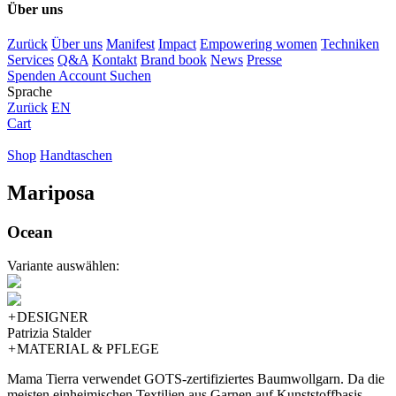
Über uns
Zurück
Über uns
Manifest
Impact
Empowering women
Techniken
Services
Q&A
Kontakt
Brand book
News
Presse
Spenden
Account
Suchen
Sprache
Zurück
EN
Cart
Shop
Handtaschen
Mariposa
Ocean
Variante auswählen:
+
DESIGNER
Patrizia Stalder
+
MATERIAL & PFLEGE
Mama Tierra verwendet GOTS-zertifiziertes Baumwollgarn. Da die
meisten einheimischen Textilien aus Garnen auf Kunststoffbasis