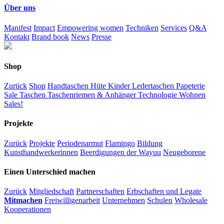
Über uns
Manifest
Impact
Empowering women
Techniken
Services
Q&A
Kontakt
Brand book
News
Presse
Shop
Zurück
Shop
Handtaschen
Hüte
Kinder
Ledertaschen
Papeterie
Sale
Taschen
Taschenriemen & Anhänger
Technologie
Wohnen
Sales!
Projekte
Zurück
Projekte
Periodenarmut
Flamingo
Bildung
Kunsthandwerkerinnen
Beerdigungen der Wayuu
Neugeborene
Einen Unterschied machen
Zurück
Mitgliedschaft
Partnerschaften
Erbschaften und Legate
Mitmachen
Freiwilligenarbeit
Unternehmen
Schulen
Wholesale
Kooperationen