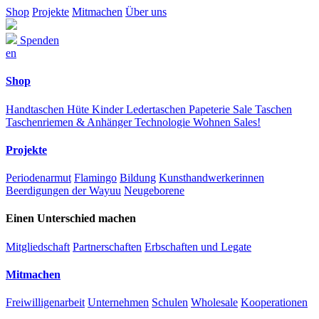
Shop
Projekte
Mitmachen
Über uns
Spenden
en
Shop
Handtaschen
Hüte
Kinder
Ledertaschen
Papeterie
Sale
Taschen
Taschenriemen & Anhänger
Technologie
Wohnen
Sales!
Projekte
Periodenarmut
Flamingo
Bildung
Kunsthandwerkerinnen
Beerdigungen der Wayuu
Neugeborene
Einen Unterschied machen
Mitgliedschaft
Partnerschaften
Erbschaften und Legate
Mitmachen
Freiwilligenarbeit
Unternehmen
Schulen
Wholesale
Kooperationen