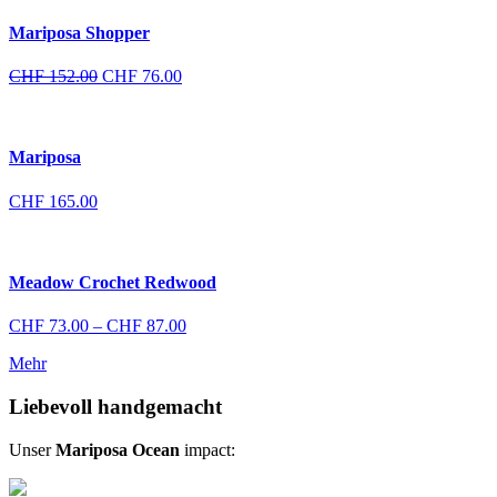
CHF 152.00
CHF 76.00.
Mariposa Shopper
Ursprünglicher
Aktueller
CHF
152.00
CHF
76.00
Preis
Preis
war:
ist:
CHF 152.00
CHF 76.00.
Mariposa
CHF
165.00
Meadow Crochet Redwood
Preisspanne:
CHF
73.00
–
CHF
87.00
CHF 73.00
Mehr
bis
CHF 87.00
Liebevoll handgemacht
Unser
Mariposa Ocean
impact: