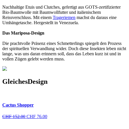
Nachhaltige Etuis und Clutches, gefertigt aus GOTS-zertifizierter
Bio-Baumwolle mit Baumwollfutter und italienischem
Reissverschluss. Mit einem
Trageriemen
machst du daraus eine
Umhängetasche. Hergestellt in Venezuela.
Das Mariposa-Design
Die prachtvolle Präsenz eines Schmetterlings spiegelt den Prozess
der spirituellen Verwandlung wider. Doch diese Insekten leben nicht
lange, was uns daran erinnern soll, dass das Leben kurz ist und in
vollen Zügen gelebt werden muss.
Gleiches
Design
Cactus Shopper
Ursprünglicher
Aktueller
CHF
152.00
CHF
76.00
Preis
Preis
war:
ist: