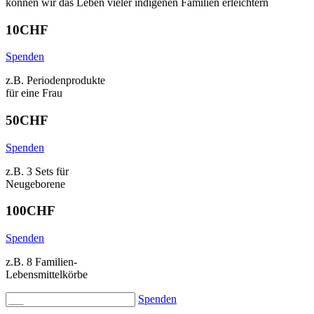
können wir das Leben vieler indigenen Familien erleichtern
10
CHF
Spenden
z.B. Periodenprodukte
für eine Frau
50
CHF
Spenden
z.B. 3 Sets für
Neugeborene
100
CHF
Spenden
z.B. 8 Familien-
Lebensmittelkörbe
Spenden