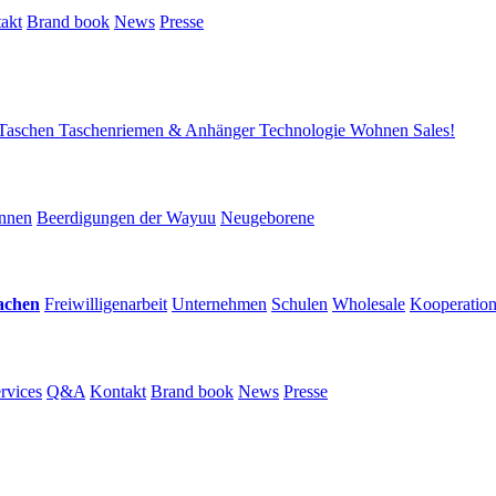
akt
Brand book
News
Presse
Taschen
Taschenriemen & Anhänger
Technologie
Wohnen
Sales!
nnen
Beerdigungen der Wayuu
Neugeborene
achen
Freiwilligenarbeit
Unternehmen
Schulen
Wholesale
Kooperatio
rvices
Q&A
Kontakt
Brand book
News
Presse