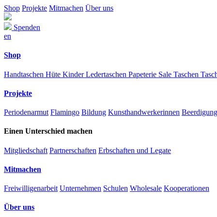
Shop
Projekte
Mitmachen
Über uns
Spenden
en
Shop
Handtaschen
Hüte
Kinder
Ledertaschen
Papeterie
Sale
Taschen
Tasc
Projekte
Periodenarmut
Flamingo
Bildung
Kunsthandwerkerinnen
Beerdigun
Einen Unterschied machen
Mitgliedschaft
Partnerschaften
Erbschaften und Legate
Mitmachen
Freiwilligenarbeit
Unternehmen
Schulen
Wholesale
Kooperationen
Über uns