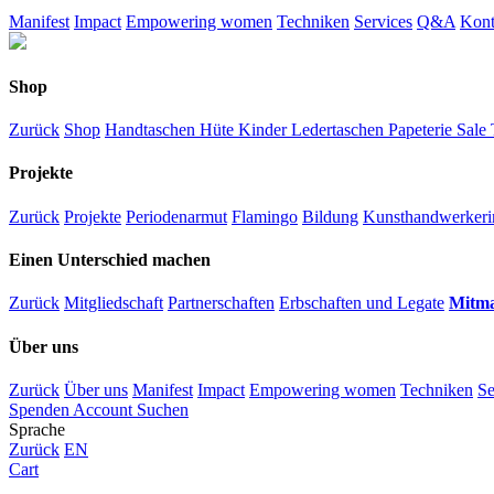
Manifest
Impact
Empowering women
Techniken
Services
Q&A
Kont
Shop
Zurück
Shop
Handtaschen
Hüte
Kinder
Ledertaschen
Papeterie
Sale
Projekte
Zurück
Projekte
Periodenarmut
Flamingo
Bildung
Kunsthandwerkeri
Einen Unterschied machen
Zurück
Mitgliedschaft
Partnerschaften
Erbschaften und Legate
Mitm
Über uns
Zurück
Über uns
Manifest
Impact
Empowering women
Techniken
Se
Spenden
Account
Suchen
Sprache
Zurück
EN
Cart