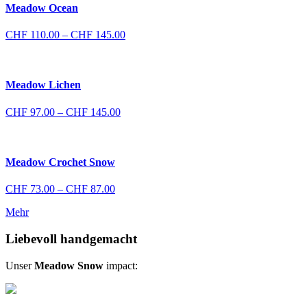
Meadow Ocean
Preisspanne:
CHF
110.00
–
CHF
145.00
CHF 110.00
bis
CHF 145.00
Meadow Lichen
Preisspanne:
CHF
97.00
–
CHF
145.00
CHF 97.00
bis
CHF 145.00
Meadow Crochet Snow
Preisspanne:
CHF
73.00
–
CHF
87.00
CHF 73.00
Mehr
bis
CHF 87.00
Liebevoll handgemacht
Unser
Meadow Snow
impact: