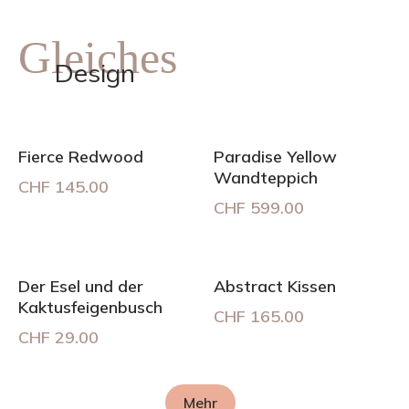
Gleiches
Design
Fierce Redwood
Paradise Yellow
Wandteppich
CHF
145.00
CHF
599.00
Der Esel und der
Abstract Kissen
Kaktusfeigenbusch
CHF
165.00
CHF
29.00
Mehr