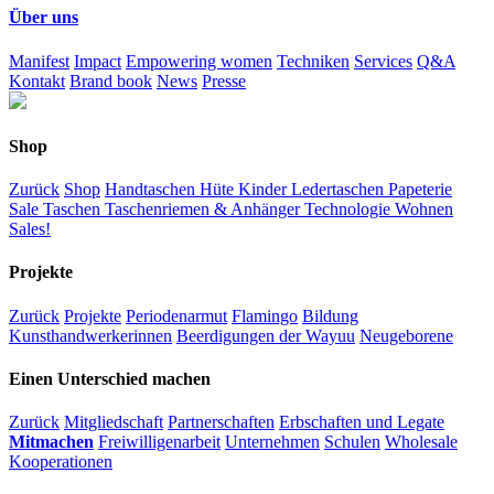
Über uns
Manifest
Impact
Empowering women
Techniken
Services
Q&A
Kontakt
Brand book
News
Presse
Shop
Zurück
Shop
Handtaschen
Hüte
Kinder
Ledertaschen
Papeterie
Sale
Taschen
Taschenriemen & Anhänger
Technologie
Wohnen
Sales!
Projekte
Zurück
Projekte
Periodenarmut
Flamingo
Bildung
Kunsthandwerkerinnen
Beerdigungen der Wayuu
Neugeborene
Einen Unterschied machen
Zurück
Mitgliedschaft
Partnerschaften
Erbschaften und Legate
Mitmachen
Freiwilligenarbeit
Unternehmen
Schulen
Wholesale
Kooperationen