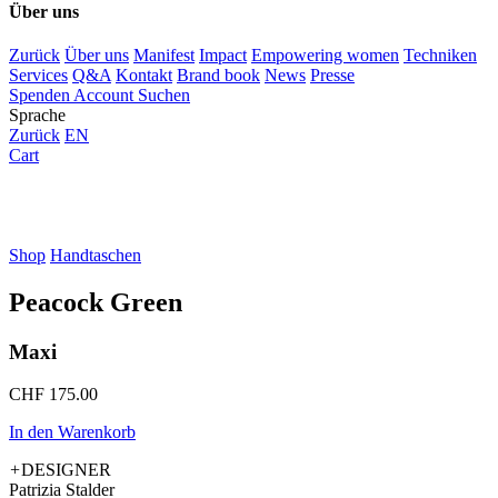
Über uns
Zurück
Über uns
Manifest
Impact
Empowering women
Techniken
Services
Q&A
Kontakt
Brand book
News
Presse
Spenden
Account
Suchen
Sprache
Zurück
EN
Cart
Shop
Handtaschen
Peacock Green
Maxi
CHF
175.00
In den Warenkorb
+
DESIGNER
Patrizia Stalder