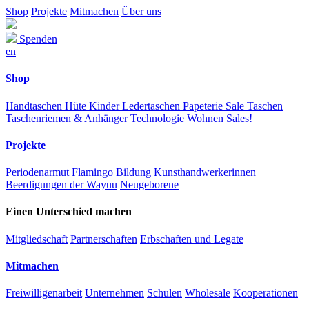
Shop
Projekte
Mitmachen
Über uns
Spenden
en
Shop
Handtaschen
Hüte
Kinder
Ledertaschen
Papeterie
Sale
Taschen
Taschenriemen & Anhänger
Technologie
Wohnen
Sales!
Projekte
Periodenarmut
Flamingo
Bildung
Kunsthandwerkerinnen
Beerdigungen der Wayuu
Neugeborene
Einen Unterschied machen
Mitgliedschaft
Partnerschaften
Erbschaften und Legate
Mitmachen
Freiwilligenarbeit
Unternehmen
Schulen
Wholesale
Kooperationen