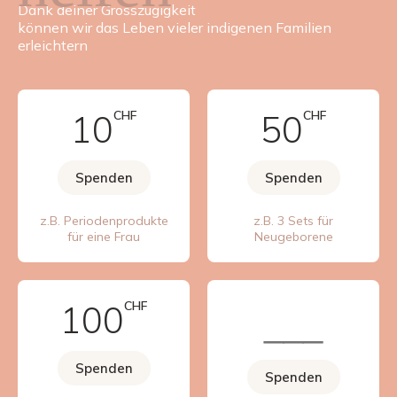
Dank deiner Grosszügigkeit
können wir das Leben vieler indigenen Familien
erleichtern
10
CHF
50
CHF
Spenden
Spenden
z.B. Periodenprodukte
z.B. 3 Sets für
für eine Frau
Neugeborene
100
CHF
Spenden
Spenden