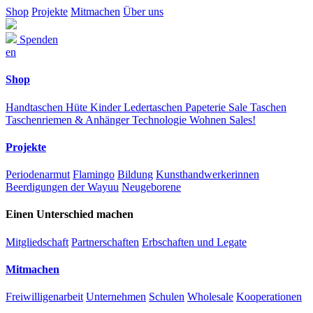
Shop
Projekte
Mitmachen
Über uns
Spenden
en
Shop
Handtaschen
Hüte
Kinder
Ledertaschen
Papeterie
Sale
Taschen
Taschenriemen & Anhänger
Technologie
Wohnen
Sales!
Projekte
Periodenarmut
Flamingo
Bildung
Kunsthandwerkerinnen
Beerdigungen der Wayuu
Neugeborene
Einen Unterschied machen
Mitgliedschaft
Partnerschaften
Erbschaften und Legate
Mitmachen
Freiwilligenarbeit
Unternehmen
Schulen
Wholesale
Kooperationen