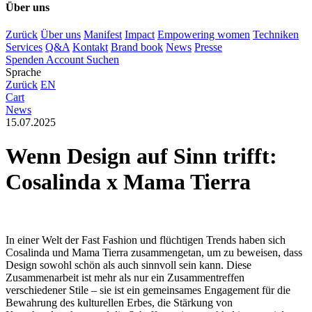
Über uns
Zurück
Über uns
Manifest
Impact
Empowering women
Techniken
Services
Q&A
Kontakt
Brand book
News
Presse
Spenden
Account
Suchen
Sprache
Zurück
EN
Cart
News
15.07.2025
Wenn Design auf Sinn trifft:
Cosalinda x Mama Tierra
In einer Welt der Fast Fashion und flüchtigen Trends haben sich
Cosalinda und Mama Tierra zusammengetan, um zu beweisen, dass
Design sowohl schön als auch sinnvoll sein kann. Diese
Zusammenarbeit ist mehr als nur ein Zusammentreffen
verschiedener Stile – sie ist ein gemeinsames Engagement für die
Bewahrung des kulturellen Erbes, die Stärkung von