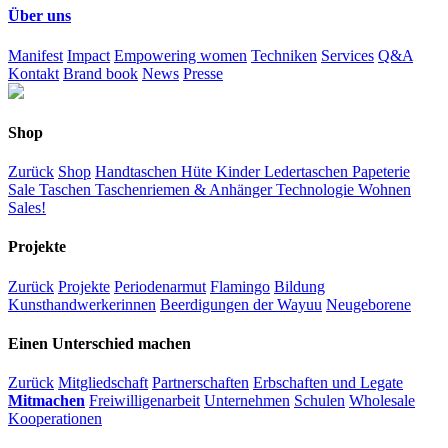
Über uns
Manifest
Impact
Empowering women
Techniken
Services
Q&A
Kontakt
Brand book
News
Presse
Shop
Zurück
Shop
Handtaschen
Hüte
Kinder
Ledertaschen
Papeterie
Sale
Taschen
Taschenriemen & Anhänger
Technologie
Wohnen
Sales!
Projekte
Zurück
Projekte
Periodenarmut
Flamingo
Bildung
Kunsthandwerkerinnen
Beerdigungen der Wayuu
Neugeborene
Einen Unterschied machen
Zurück
Mitgliedschaft
Partnerschaften
Erbschaften und Legate
Mitmachen
Freiwilligenarbeit
Unternehmen
Schulen
Wholesale
Kooperationen