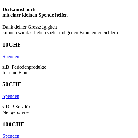
Du kannst auch
mit einer kleinen Spende
helfen
Dank deiner Grosszügigkeit
können wir das Leben vieler indigenen Familien erleichtern
10
CHF
Spenden
z.B. Periodenprodukte
für eine Frau
50
CHF
Spenden
z.B. 3 Sets für
Neugeborene
100
CHF
Spenden