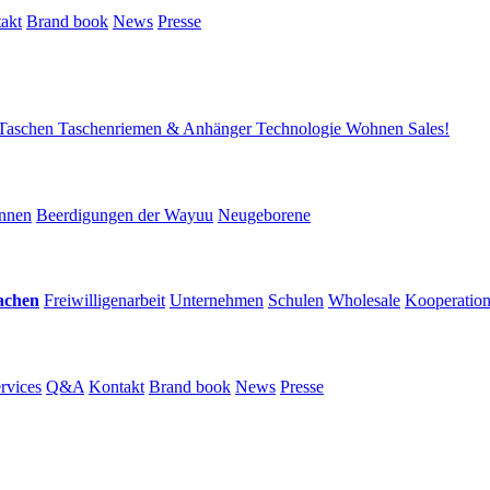
akt
Brand book
News
Presse
Taschen
Taschenriemen & Anhänger
Technologie
Wohnen
Sales!
nnen
Beerdigungen der Wayuu
Neugeborene
achen
Freiwilligenarbeit
Unternehmen
Schulen
Wholesale
Kooperatio
rvices
Q&A
Kontakt
Brand book
News
Presse