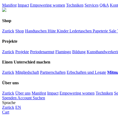
Manifest
Impact
Empowering women
Techniken
Services
Q&A
Kont
Shop
Zurück
Shop
Handtaschen
Hüte
Kinder
Ledertaschen
Papeterie
Sale
Projekte
Zurück
Projekte
Periodenarmut
Flamingo
Bildung
Kunsthandwerkeri
Einen Unterschied machen
Zurück
Mitgliedschaft
Partnerschaften
Erbschaften und Legate
Mitm
Über uns
Zurück
Über uns
Manifest
Impact
Empowering women
Techniken
Se
Spenden
Account
Suchen
Sprache
Zurück
EN
Cart