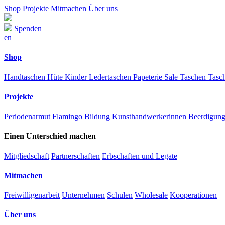
Shop
Projekte
Mitmachen
Über uns
Spenden
en
Shop
Handtaschen
Hüte
Kinder
Ledertaschen
Papeterie
Sale
Taschen
Tasc
Projekte
Periodenarmut
Flamingo
Bildung
Kunsthandwerkerinnen
Beerdigun
Einen Unterschied machen
Mitgliedschaft
Partnerschaften
Erbschaften und Legate
Mitmachen
Freiwilligenarbeit
Unternehmen
Schulen
Wholesale
Kooperationen
Über uns