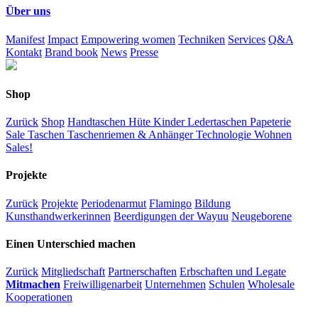
Über uns
Manifest
Impact
Empowering women
Techniken
Services
Q&A
Kontakt
Brand book
News
Presse
Shop
Zurück
Shop
Handtaschen
Hüte
Kinder
Ledertaschen
Papeterie
Sale
Taschen
Taschenriemen & Anhänger
Technologie
Wohnen
Sales!
Projekte
Zurück
Projekte
Periodenarmut
Flamingo
Bildung
Kunsthandwerkerinnen
Beerdigungen der Wayuu
Neugeborene
Einen Unterschied machen
Zurück
Mitgliedschaft
Partnerschaften
Erbschaften und Legate
Mitmachen
Freiwilligenarbeit
Unternehmen
Schulen
Wholesale
Kooperationen