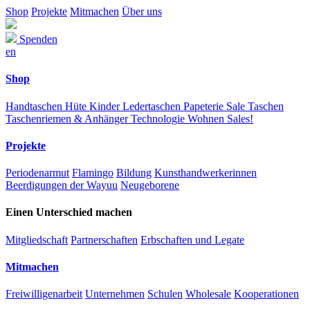
Shop
Projekte
Mitmachen
Über uns
Spenden
en
Shop
Handtaschen
Hüte
Kinder
Ledertaschen
Papeterie
Sale
Taschen
Taschenriemen & Anhänger
Technologie
Wohnen
Sales!
Projekte
Periodenarmut
Flamingo
Bildung
Kunsthandwerkerinnen
Beerdigungen der Wayuu
Neugeborene
Einen Unterschied machen
Mitgliedschaft
Partnerschaften
Erbschaften und Legate
Mitmachen
Freiwilligenarbeit
Unternehmen
Schulen
Wholesale
Kooperationen