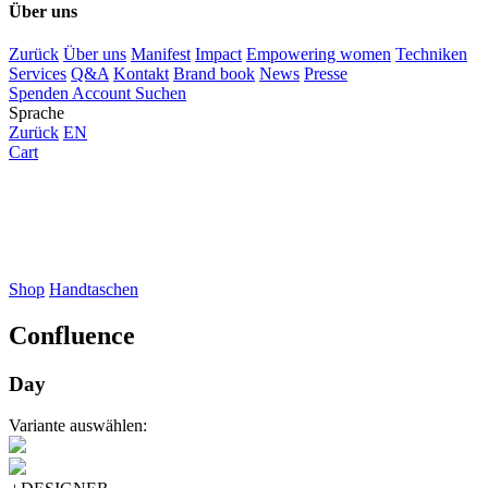
Über uns
Zurück
Über uns
Manifest
Impact
Empowering women
Techniken
Services
Q&A
Kontakt
Brand book
News
Presse
Spenden
Account
Suchen
Sprache
Zurück
EN
Cart
Shop
Handtaschen
Confluence
Day
Variante auswählen: