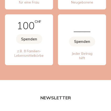
für eine Frau
Neugeborene
100
CHF
Spenden
Spenden
z.B. 8 Familien-
Jeder Betrag
Lebensmittelkörbe
hilft
NEWSLETTER