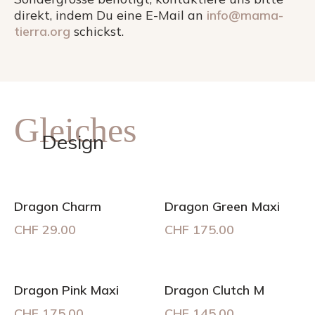
direkt, indem Du eine E-Mail an
info@mama-
tierra.org
schickst.
Gleiches
Design
Dragon Charm
Dragon Green Maxi
CHF
29.00
CHF
175.00
Dragon Pink Maxi
Dragon Clutch M
CHF
175.00
CHF
145.00