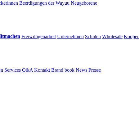
kerinnen
Beerdigungen der Wayuu
Neugeborene
itmachen
Freiwilligenarbeit
Unternehmen
Schulen
Wholesale
Kooper
en
Services
Q&A
Kontakt
Brand book
News
Presse