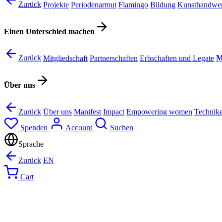
Zurück
Projekte
Periodenarmut
Flamingo
Bildung
Kunsthandwer
Einen Unterschied machen
Zurück
Mitgliedschaft
Partnerschaften
Erbschaften und Legate
M
Über uns
Zurück
Über uns
Manifest
Impact
Empowering women
Technik
Spenden
Account
Suchen
Sprache
Zurück
EN
Cart