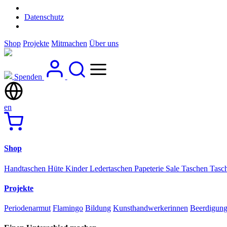
Datenschutz
Shop
Projekte
Mitmachen
Über uns
Spenden
en
Shop
Handtaschen
Hüte
Kinder
Ledertaschen
Papeterie
Sale
Taschen
Tasc
Projekte
Periodenarmut
Flamingo
Bildung
Kunsthandwerkerinnen
Beerdigun