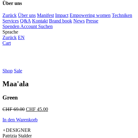
Über uns
Zurück
Über uns
Manifest
Impact
Empowering women
Techniken
Services
Q&A
Kontakt
Brand book
News
Presse
Spenden
Account
Suchen
Sprache
Zurück
EN
Cart
Shop
Sale
Maa'ala
Green
Ursprünglicher
Aktueller
CHF
69.00
CHF
45.00
Preis
Preis
In den Warenkorb
war:
ist:
CHF 69.00
CHF 45.00.
+
DESIGNER
Patrizia Stalder