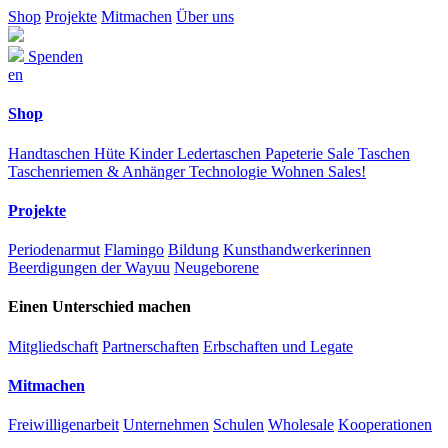
Shop
Projekte
Mitmachen
Über uns
Spenden
en
Shop
Handtaschen
Hüte
Kinder
Ledertaschen
Papeterie
Sale
Taschen
Taschenriemen & Anhänger
Technologie
Wohnen
Sales!
Projekte
Periodenarmut
Flamingo
Bildung
Kunsthandwerkerinnen
Beerdigungen der Wayuu
Neugeborene
Einen Unterschied machen
Mitgliedschaft
Partnerschaften
Erbschaften und Legate
Mitmachen
Freiwilligenarbeit
Unternehmen
Schulen
Wholesale
Kooperationen