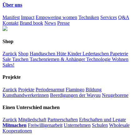
Über uns
Manifest
Impact
Empowering women
Techniken
Services
Q&A
Kontakt
Brand book
News
Presse
Shop
Zurück
Shop
Handtaschen
Hüte
Kinder
Ledertaschen
Papeterie
Sale
Taschen
Taschenriemen & Anhänger
Technologie
Wohnen
Sales!
Projekte
Zurück
Projekte
Periodenarmut
Flamingo
Bildung
Kunsthandwerkerinnen
Beerdigungen der Wayuu
Neugeborene
Einen Unterschied machen
Zurück
Mitgliedschaft
Partnerschaften
Erbschaften und Legate
Mitmachen
Freiwilligenarbeit
Unternehmen
Schulen
Wholesale
Kooperationen