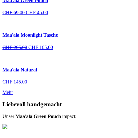
Maa'ala Green Pouch
Ursprünglicher
Aktueller
CHF
69.00
CHF
45.00
Preis
Preis
war:
ist:
CHF 69.00
CHF 45.00.
Maa'ala Moonlight Tasche
Ursprünglicher
Aktueller
CHF
265.00
CHF
165.00
Preis
Preis
war:
ist:
CHF 265.00
CHF 165.00.
Maa'ala Natural
CHF
145.00
Mehr
Liebevoll handgemacht
Unser
Maa'ala Green Pouch
impact: