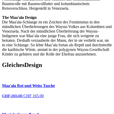
Baumwolle mit Baumwollfutter und kolumbianischem
Reissverschluss. Hergestellt in Venezuela.
The Maa'ala Design
Die Maa'ala-Schlange ist ein Zeichen des Feminismus in den
mündlichen Überlieferungen des Wayuu-Volkes aus Kolumbien und
Venezuela. Nach der mündlichen Überlieferung der Wayuu-
Indigenen war Maa’ala eine junge Frau, die sich weigerte zu
heiraten. Deshalb verzauberte der Mann, der in sie verliebt war, sie
in eine Schlange. So lebte Maa’ala fortan als Reptil und durchstreifte
die karibische Wüste, anstatt in der polygynen Wayuu-Gesellschaft
Kinder zu gebären und die Rolle der Ehefrau anzunehmen.
Gleiches
Design
Maa'ala Rot und Weiss Tasche
Ursprünglicher
Aktueller
CHF
265.00
CHF
165.00
Preis
Preis
war:
ist:
CHF 265.00
CHF 165.00.