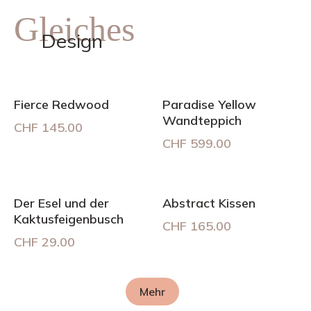
Gleiches
Design
Fierce Redwood
Paradise Yellow
Wandteppich
CHF
145.00
CHF
599.00
Der Esel und der
Abstract Kissen
Kaktusfeigenbusch
CHF
165.00
CHF
29.00
Mehr